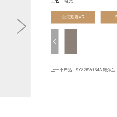
工艺
哑光
全景观看VR
上一个产品：
9Y826W134A 诺尔兰·米灰