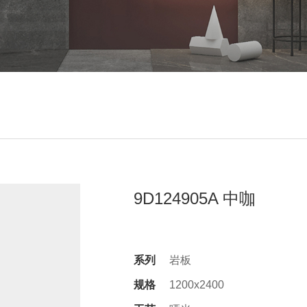
9D124905A 中咖
系列
岩板
规格
1200x2400