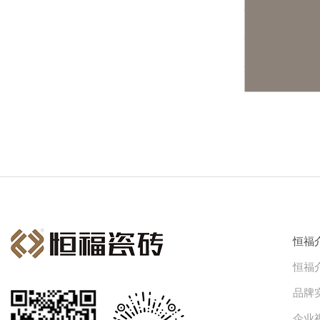
恒福
恒福
品牌
企业