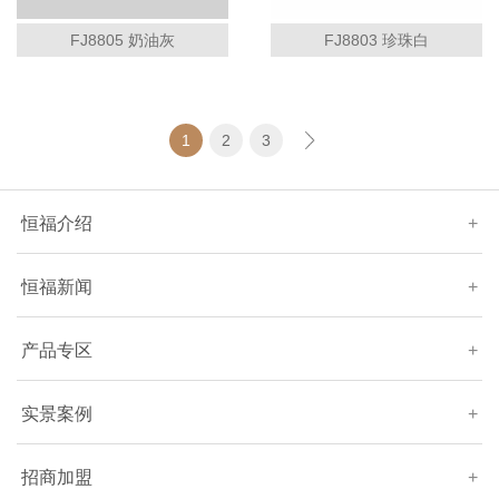
FJ8805 奶油灰
FJ8803 珍珠白
1
2
3
恒福介绍
+
恒福新闻
+
产品专区
+
实景案例
+
招商加盟
+