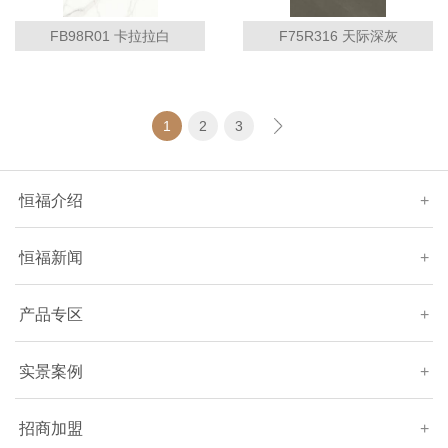
FB98R01 卡拉拉白
F75R316 天际深灰
1
2
3
恒福介绍
+
恒福新闻
+
产品专区
+
实景案例
+
招商加盟
+