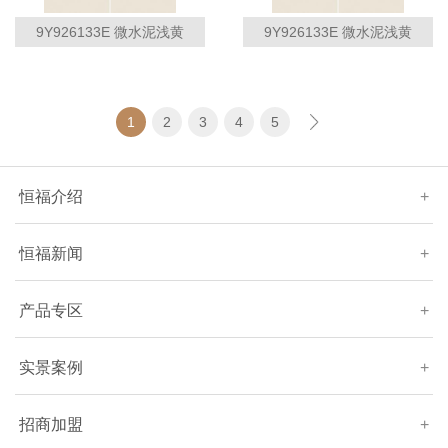
9Y926133E 微水泥浅黄
9Y926133E 微水泥浅黄
1
2
3
4
5
恒福介绍
+
恒福新闻
+
产品专区
+
实景案例
+
招商加盟
+