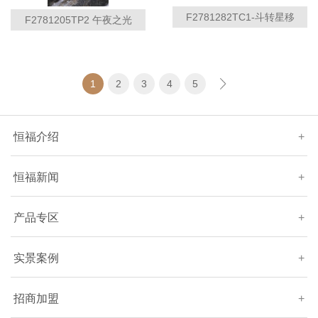
F2781282TC1-斗转星移
F2781205TP2 午夜之光
1
2
3
4
5
恒福介绍
+
恒福新闻
+
产品专区
+
实景案例
+
招商加盟
+