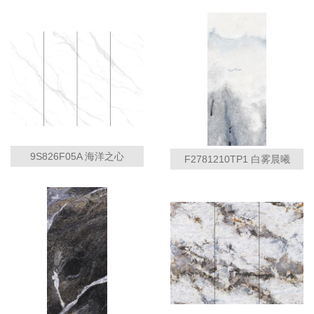
9S826F05A 海洋之心
F2781210TP1 白雾晨曦